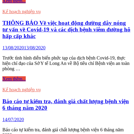
Kế
Xem thêm...
năm
hoạch
2020
hoạt
Kế hoạch nghiệp vụ
động
Trung
THÔNG BÁO Về việc hoạt động đường dây nóng
tâm
tư vấn về Covid-19 và các dịch bệnh viêm đường hô
T
hấp cấp khác
tế
Huyện
13/08/2020
13/08/2020
Bến
Lức
Trước tình hình diễn biến phức tạp của dịch bệnh Covid-19, thực
năm
hiện chỉ đạo của Sở Y tế Long An về Bộ tiêu chí Bệnh viện an toàn
2020
phòng …
THÔNG
Xem thêm...
BÁO
Về
Kế hoạch nghiệp vụ
việc
hoạt
Báo cáo tự kiểm tra, đánh giá chất lượng bệnh viện
động
6 tháng năm 2020
đường
dây
14/07/2020
nóng
tư
Báo cáo tự kiểm tra, đánh giá chất lượng bệnh viện 6 tháng năm
vấn