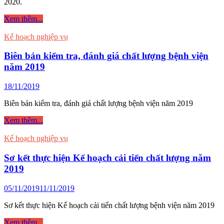
2020.
về
Covid-
Báo
Xem thêm...
19
cáo
và
tự
Kế hoạch nghiệp vụ
các
kiểm
dịch
tra,
Biên bản kiểm tra, đánh giá chất lượng bệnh viện
bệnh
đánh
năm 2019
viêm
giá
đường
chất
18/11/2019
hô
lượng
hấp
bệnh
Biên bản kiểm tra, đánh giá chất lượng bệnh viện năm 2019
cấp
viện
khác
6
Biên
Xem thêm...
tháng
bản
năm
kiểm
Kế hoạch nghiệp vụ
2020
tra,
đánh
Sơ kết thực hiện Kế hoạch cải tiến chất lượng năm
giá
2019
chất
lượng
05/11/2019
11/11/2019
bệnh
viện
Sơ kết thực hiện Kế hoạch cải tiến chất lượng bệnh viện năm 2019
năm
2019
Sơ
Xem thêm...