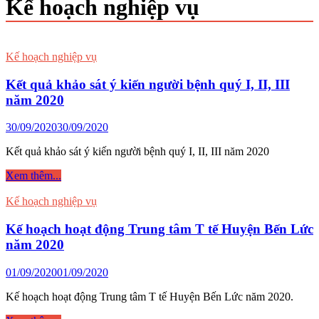
Kế hoạch nghiệp vụ
Kế hoạch nghiệp vụ
Kết quả khảo sát ý kiến người bệnh quý I, II, III
năm 2020
30/09/2020
30/09/2020
Kết quả khảo sát ý kiến người bệnh quý I, II, III năm 2020
Kết
Xem thêm...
quả
khảo
Kế hoạch nghiệp vụ
sát
ý
Kế hoạch hoạt động Trung tâm T tế Huyện Bến Lức
kiến
năm 2020
người
bệnh
01/09/2020
01/09/2020
quý
I,
Kế hoạch hoạt động Trung tâm T tế Huyện Bến Lức năm 2020.
II,
III