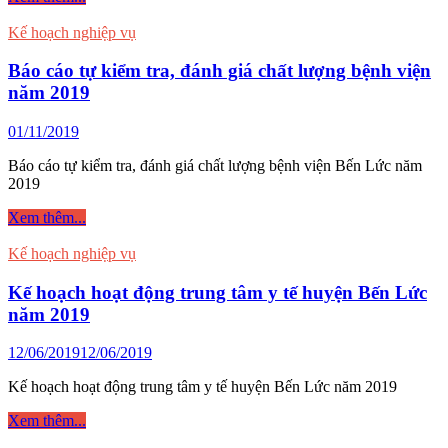
kết
thực
Kế hoạch nghiệp vụ
hiện
Kế
Báo cáo tự kiểm tra, đánh giá chất lượng bệnh viện
hoạch
năm 2019
cải
tiến
01/11/2019
chất
lượng
Báo cáo tự kiểm tra, đánh giá chất lượng bệnh viện Bến Lức năm
năm
2019
2019
Báo
Xem thêm...
cáo
tự
Kế hoạch nghiệp vụ
kiểm
tra,
Kế hoạch hoạt động trung tâm y tế huyện Bến Lức
đánh
năm 2019
giá
chất
12/06/2019
12/06/2019
lượng
bệnh
Kế hoạch hoạt động trung tâm y tế huyện Bến Lức năm 2019
viện
năm
Kế
Xem thêm...
2019
hoạch