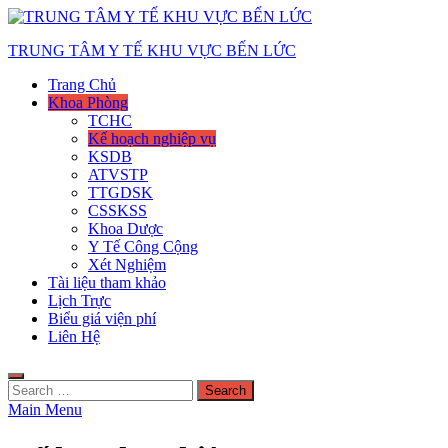
Skip
to
TRUNG TÂM Y TẾ KHU VỰC BẾN LỨC
content
Trang Chủ
Khoa Phòng
TCHC
Kế hoạch nghiệp vụ
KSDB
ATVSTP
TTGDSK
CSSKSS
Khoa Dược
Y Tế Công Cộng
Xét Nghiệm
Tài liệu tham khảo
Lịch Trực
Biểu giá viện phí
Liên Hệ
Search
for:
Main Menu