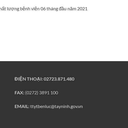
 chất lượng bệnh viện 06 tháng đầu năm 2021
ĐIỆN THOẠI:
02723.871.480
FAX:
(0272) 3891 100
EMAIL:
ttytbenluc@tayninh.gov.vn