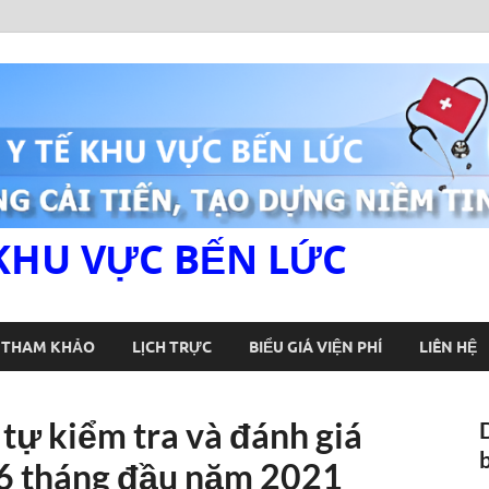
KHU VỰC BẾN LỨC
U THAM KHẢO
LỊCH TRỰC
BIỂU GIÁ VIỆN PHÍ
LIÊN HỆ
tự kiểm tra và đánh giá
06 tháng đầu năm 2021