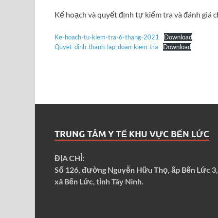
Kế hoạch và quyết định tự kiểm tra và đánh giá
Ke-hoach-tu-kiem-tra-6-thang-2021
Download
Quyet-dinh-thanh-lap-doan-kiem-tra
Download
TRUNG TÂM Y TẾ KHU VỰC BẾN LỨC
ĐỊA CHỈ:
Số 126, đường Nguyễn Hữu Thọ, ấp Bến Lức 3,
xã Bến Lức, tỉnh Tây Ninh.