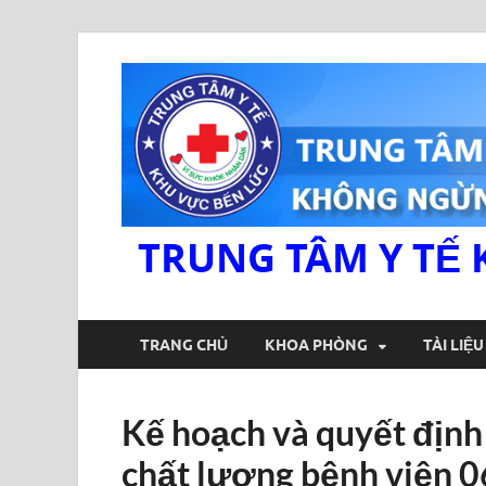
TRUNG TÂM Y TẾ 
TRANG CHỦ
KHOA PHÒNG
TÀI LIỆ
Kế hoạch và quyết định 
chất lượng bệnh viện 