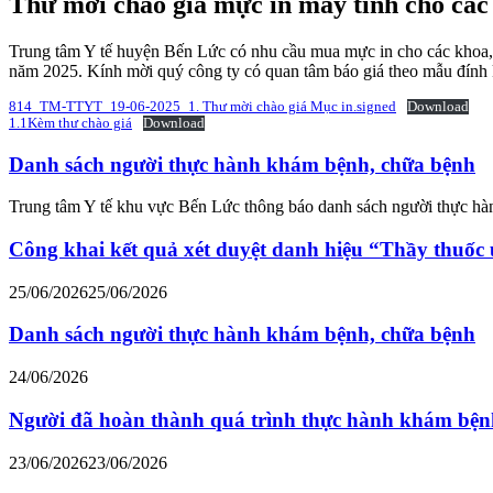
Thư mời chào giá mực in máy tính cho cá
Trung tâm Y tế huyện Bến Lức có nhu cầu mua mực in cho các khoa
năm 2025. Kính mời quý công ty có quan tâm báo giá theo mẫu đính
814_TM-TTYT_19-06-2025_1. Thư mời chào giá Mục in.signed
Download
1.1Kèm thư chào giá
Download
Danh sách người thực hành khám bệnh, chữa bệnh
Trung tâm Y tế khu vực Bến Lức thông báo danh sách người thực h
Công khai kết quả xét duyệt danh hiệu “Thầy thuốc
25/06/2026
25/06/2026
Danh sách người thực hành khám bệnh, chữa bệnh
24/06/2026
Người đã hoàn thành quá trình thực hành khám bện
23/06/2026
23/06/2026