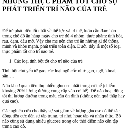
NHỮNG THỰC PHẨM TỐT CHO SỰ
PHÁT TRIỂN TRÍ NÃO CỦA TRẺ
Để trẻ phát triển tốt nhất về thể lực và trí tuệ, luôn cần đảm bảo
trong chế độ ăn hàng ngày cho trẻ đủ 4 nhóm thực phẩm: tinh bột,
rau, đạm, dầu mỡ. Vậy cha mẹ nên cho trẻ ăn những gì để thông
minh và khỏe mạnh, phát triển toàn diện. Dưới đây là một số loại
thực phẩm tốt cho trí não trẻ.
Các loại tinh bột tốt cho trí não của trẻ
Tinh bột chủ yếu từ gạo, các loại ngũ cốc như: gạo, ngô, khoai,
sắn….
Não là cơ quan tiêu thụ nhiều glucose nhất trong cơ thể (chiếm
khoảng 20% lượng đường cung cấp vào cơ thể). Để não hoạt động
tốt thì lượng đường trong máu cần ổn định (không nên quá thấp hay
quá cao).
Các nghiên cứu cho thấy sự sụt giảm về lượng glucose có thể tác
động tiêu cực đến sự tập trung, trí nhớ, hoạc tập và nhận thức. Bộ
não cũng sử dụng nhiều glucose trong các thời điểm não cần tập
trung cao độ.