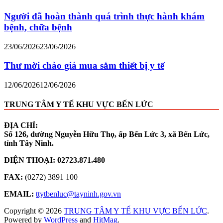
Người đã hoàn thành quá trình thực hành khám
bệnh, chữa bệnh
23/06/2026
23/06/2026
Thư mời chào giá mua sắm thiết bị y tế
12/06/2026
12/06/2026
TRUNG TÂM Y TẾ KHU VỰC BẾN LỨC
ĐỊA CHỈ:
Số 126, đường Nguyễn Hữu Thọ, ấp Bến Lức 3, xã Bến Lức,
tỉnh Tây Ninh.
ĐIỆN THOẠI:
02723.871.480
FAX:
(0272) 3891 100
EMAIL:
ttytbenluc@tayninh.gov.vn
Copyright © 2026
TRUNG TÂM Y TẾ KHU VỰC BẾN LỨC
.
Powered by
WordPress
and
HitMag
.