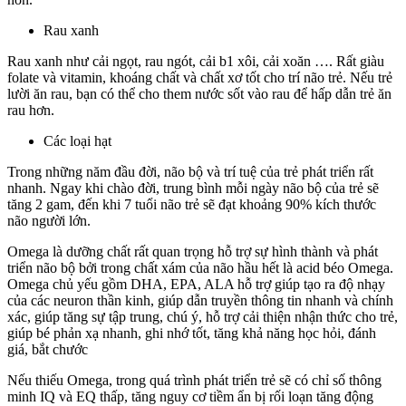
Rau xanh
Rau xanh như cải ngọt, rau ngót, cải b1 xôi, cải xoăn …. Rất giàu
folate và vitamin, khoáng chất và chất xơ tốt cho trí não trẻ. Nếu trẻ
lười ăn rau, bạn có thể cho them nước sốt vào rau để hấp dẫn trẻ ăn
rau hơn.
Các loại hạt
Trong những năm đầu đời, não bộ và trí tuệ của trẻ phát triển rất
nhanh. Ngay khi chào đời, trung bình mỗi ngày não bộ của trẻ sẽ
tăng 2 gam, đến khi 7 tuổi não trẻ sẽ đạt khoảng 90% kích thước
não người lớn.
Omega là dưỡng chất rất quan trọng hỗ trợ sự hình thành và phát
triển não bộ bởi trong chất xám của não hầu hết là acid béo Omega.
Omega chủ yếu gồm DHA, EPA, ALA hỗ trợ giúp tạo ra độ nhạy
của các neuron thần kinh, giúp dẫn truyền thông tin nhanh và chính
xác, giúp tăng sự tập trung, chú ý, hỗ trợ cải thiện nhận thức cho trẻ,
giúp bé phản xạ nhanh, ghi nhớ tốt, tăng khả năng học hỏi, đánh
giá, bắt chước
Nếu thiếu Omega, trong quá trình phát triển trẻ sẽ có chỉ số thông
minh IQ và EQ thấp, tăng nguy cơ tiềm ẩn bị rối loạn tăng động