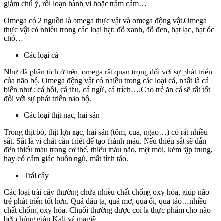
giảm chú ý, rối loạn hành vi hoặc trầm cảm…
Omega có 2 nguồn là omega thực vật và omega động vật.Omega
thực vật có nhiều trong các loại hạt: đỗ xanh, đỗ đen, hạt lạc, hạt óc
chó…
Các loại cá
Như đã phân tích ở trên, omega rất quan trọng đối với sự phát triển
của não bộ. Omega động vật có nhiều trong các loại cá, nhất là cá
biển như : cá hồi, cá thu, cá ngừ, cá trích….Cho trẻ ăn cá sẽ rất tốt
đối với sự phát triển não bộ.
Các loại thịt nạc, hải sản
Trong thịt bò, thịt lợn nạc, hải sản (tôm, cua, ngao…) có rất nhiều
sắt. Sắt là vi chất cần thiết để tạo thành máu. Nếu thiếu sắt sẽ dẫn
đến thiếu máu trong cơ thể, thiếu máu não, mệt mỏi, kém tập trung,
hay có cảm giác buồn ngủ, mất tỉnh táo.
Trái cây
Các loại trái cây thường chứa nhiều chất chống oxy hóa, giúp não
trẻ phát triển tốt hơn. Quả dâu ta, quả mơ, quả ổi, quả táo…nhiều
chất chống oxy hóa. Chuối thường được coi là thực phẩm cho não
bởi chúng giàu Kali và magiê…