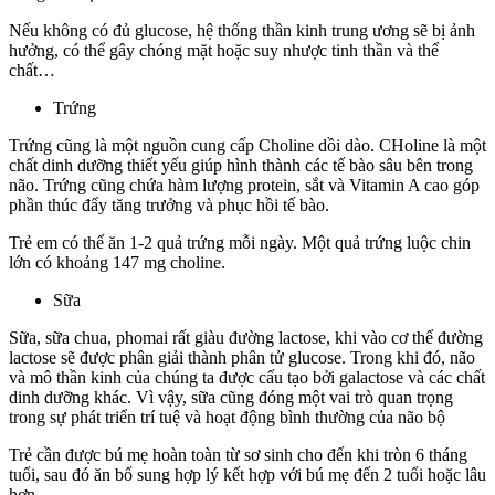
Nếu không có đủ glucose, hệ thống thần kinh trung ương sẽ bị ảnh
hưởng, có thể gây chóng mặt hoặc suy nhược tinh thần và thể
chất…
Trứng
Trứng cũng là một nguồn cung cấp Choline dồi dào. CHoline là một
chất dinh dưỡng thiết yếu giúp hình thành các tế bào sâu bên trong
não. Trứng cũng chứa hàm lượng protein, sắt và Vitamin A cao góp
phần thúc đẩy tăng trưởng và phục hồi tế bào.
Trẻ em có thể ăn 1-2 quả trứng mỗi ngày. Một quả trứng luộc chin
lớn có khoảng 147 mg choline.
Sữa
Sữa, sữa chua, phomai rất giàu đường lactose, khi vào cơ thể đường
lactose sẽ được phân giải thành phân tử glucose. Trong khi đó, não
và mô thần kinh của chúng ta được cấu tạo bởi galactose và các chất
dinh dưỡng khác. Vì vậy, sữa cũng đóng một vai trò quan trọng
trong sự phát triển trí tuệ và hoạt động bình thường của não bộ
Trẻ cần được bú mẹ hoàn toàn từ sơ sinh cho đến khi tròn 6 tháng
tuổi, sau đó ăn bổ sung hợp lý kết hợp với bú mẹ đến 2 tuổi hoặc lâu
hơn.