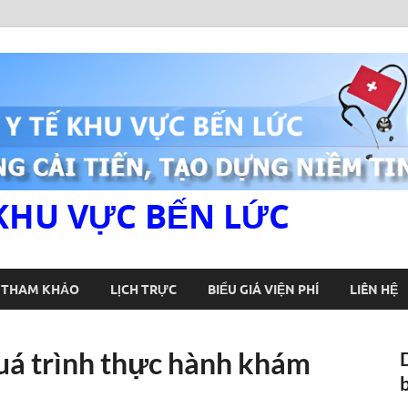
KHU VỰC BẾN LỨC
U THAM KHẢO
LỊCH TRỰC
BIỂU GIÁ VIỆN PHÍ
LIÊN HỆ
uá trình thực hành khám