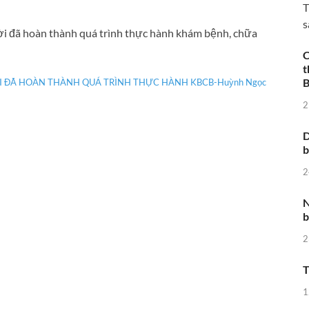
T
s
i đã hoàn thành quá trình thực hành khám bệnh, chữa
C
t
B
I ĐÃ HOÀN THÀNH QUÁ TRÌNH THỰC HÀNH KBCB-Huỳnh Ngọc
2
D
2
N
b
2
T
1