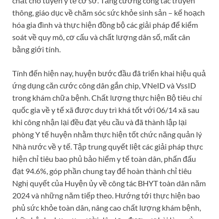
chất cho tuyến y tế cơ sở. Tăng cường công tác truyền
thông, giáo dục về chăm sóc sức khỏe sinh sản – kế hoạch
hóa gia đình và thực hiện đồng bộ các giải pháp để kiểm
soát về quy mô, cơ cấu và chất lượng dân số, mất cân
bằng giới tính.
Tính đến hiện nay, huyện bước đầu đã triển khai hiệu quả
ứng dụng căn cước công dân gắn chip, VNeID và VssID
trong khám chữa bệnh. Chất lượng thực hiện Bộ tiêu chí
quốc gia về y tế xã được duy trì khá tốt với 06/14 xã sau
khi công nhận lại đều đạt yêu cầu và đã thành lập lại
phòng Y tế huyện nhằm thực hiện tốt chức năng quản lý
Nhà nước về y tế. Tập trung quyết liệt các giải pháp thực
hiện chỉ tiêu bao phủ bảo hiểm y tế toàn dân, phấn đấu
đạt 94.6%, góp phần chung tay để hoàn thành chỉ tiêu
Nghị quyết của Huyện ủy về công tác BHYT toàn dân năm
2024 và những năm tiếp theo. Hướng tới thực hiện bao
phủ sức khỏe toàn dân, nâng cao chất lượng khám bệnh,