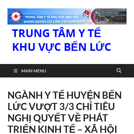
TRUNG TÂM Y TẾ
KHU VỰC BẾN LỨC
MAIN MENU
NGÀNH Y TẾ HUYỆN BẾN
LỨC VƯỢT 3/3 CHỈ TIÊU
NGHỊ QUYẾT VỀ PHÁT
TRIỂN KINH TẾ – XÃ HỘI