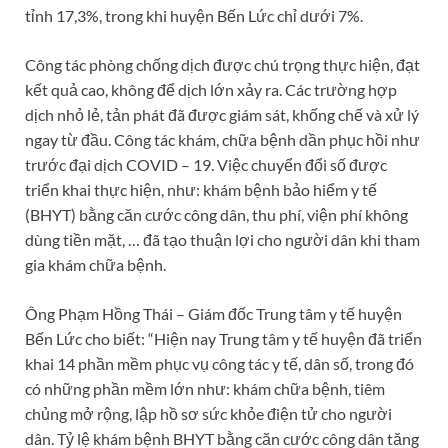
tỉnh 17,3%, trong khi huyện Bến Lức chỉ dưới 7%.
Công tác phòng chống dịch được chú trọng thực hiện, đạt
kết quả cao, không để dịch lớn xảy ra. Các trường hợp
dịch nhỏ lẻ, tản phát đã được giám sát, khống chế và xử lý
ngay từ đầu. Công tác khám, chữa bệnh dần phục hồi như
trước đại dịch COVID – 19. Việc chuyển đổi số được
triển khai thực hiện, như: khám bệnh bảo hiểm y tế
(BHYT) bằng căn cước công dân, thu phí, viện phí không
dùng tiền mặt, … đã tạo thuận lợi cho người dân khi tham
gia khám chữa bệnh.
Ông Phạm Hồng Thái – Giám đốc Trung tâm y tế huyện
Bến Lức cho biết: “Hiện nay Trung tâm y tế huyện đã triển
khai 14 phần mềm phục vụ công tác y tế, dân số, trong đó
có những phần mềm lớn như: khám chữa bệnh, tiêm
chủng mở rộng, lập hồ sơ sức khỏe điện tử cho người
dân. Tỷ lệ khám bệnh BHYT bằng căn cước công dân tăng