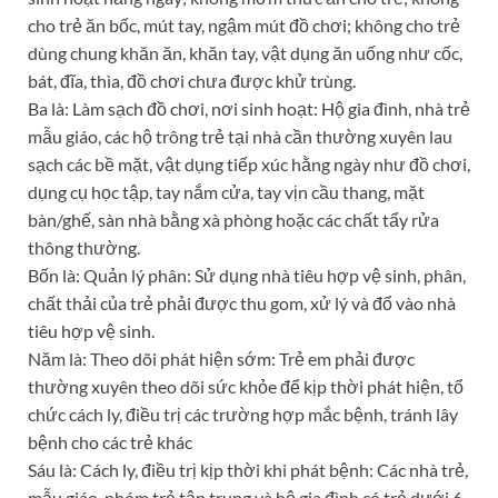
cho trẻ ăn bốc, mút tay, ngậm mút đồ chơi; không cho trẻ
dùng chung khăn ăn, khăn tay, vật dụng ăn uống như cốc,
bát, đĩa, thìa, đồ chơi chưa được khử trùng.
Ba là: Làm sạch đồ chơi, nơi sinh hoạt: Hộ gia đình, nhà trẻ
mẫu giáo, các hộ trông trẻ tại nhà cần thường xuyên lau
sạch các bề mặt, vật dụng tiếp xúc hằng ngày như đồ chơi,
dụng cụ học tập, tay nắm cửa, tay vịn cầu thang, mặt
bàn/ghế, sàn nhà bằng xà phòng hoặc các chất tẩy rửa
thông thường.
Bốn là: Quản lý phân: Sử dụng nhà tiêu hợp vệ sinh, phân,
chất thải của trẻ phải được thu gom, xử lý và đổ vào nhà
tiêu hợp vệ sinh.
Năm là: Theo dõi phát hiện sớm: Trẻ em phải được
thường xuyên theo dõi sức khỏe để kịp thời phát hiện, tổ
chức cách ly, điều trị các trường hợp mắc bệnh, tránh lây
bệnh cho các trẻ khác
Sáu là: Cách ly, điều trị kịp thời khi phát bệnh: Các nhà trẻ,
mẫu giáo, nhóm trẻ tập trung và hộ gia đình có trẻ dưới 6