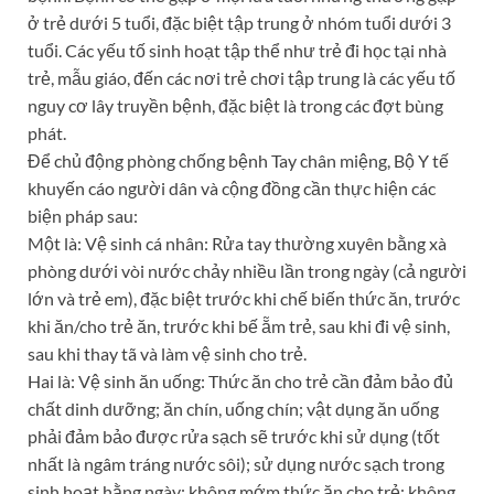
ở trẻ dưới 5 tuổi, đặc biệt tập trung ở nhóm tuổi dưới 3
tuổi. Các yếu tố sinh hoạt tập thể như trẻ đi học tại nhà
trẻ, mẫu giáo, đến các nơi trẻ chơi tập trung là các yếu tố
nguy cơ lây truyền bệnh, đặc biệt là trong các đợt bùng
phát.
Để chủ động phòng chống bệnh Tay chân miệng, Bộ Y tế
khuyến cáo người dân và cộng đồng cần thực hiện các
biện pháp sau:
Một là: Vệ sinh cá nhân: Rửa tay thường xuyên bằng xà
phòng dưới vòi nước chảy nhiều lần trong ngày (cả người
lớn và trẻ em), đặc biệt trước khi chế biến thức ăn, trước
khi ăn/cho trẻ ăn, trước khi bế ẵm trẻ, sau khi đi vệ sinh,
sau khi thay tã và làm vệ sinh cho trẻ.
Hai là: Vệ sinh ăn uống: Thức ăn cho trẻ cần đảm bảo đủ
chất dinh dưỡng; ăn chín, uống chín; vật dụng ăn uống
phải đảm bảo được rửa sạch sẽ trước khi sử dụng (tốt
nhất là ngâm tráng nước sôi); sử dụng nước sạch trong
sinh hoạt hằng ngày; không mớm thức ăn cho trẻ; không