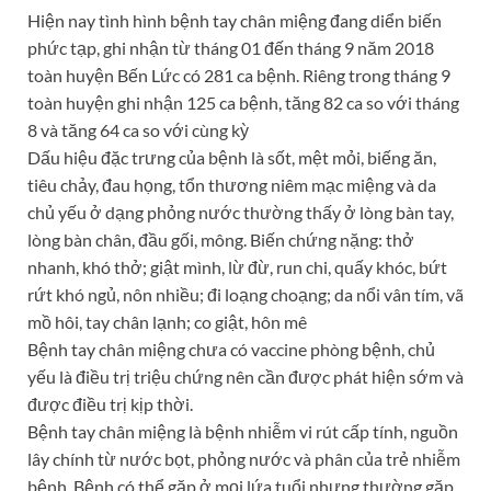
Hiện nay tình hình bệnh tay chân miệng đang diển biến
phức tạp, ghi nhận từ tháng 01 đến tháng 9 năm 2018
toàn huyện Bến Lức có 281 ca bệnh. Riêng trong tháng 9
toàn huyện ghi nhận 125 ca bệnh, tăng 82 ca so với tháng
8 và tăng 64 ca so với cùng kỳ
Dấu hiệu đặc trưng của bệnh là sốt, mệt mỏi, biếng ăn,
tiêu chảy, đau họng, tổn thương niêm mạc miệng và da
chủ yếu ở dạng phỏng nước thường thấy ở lòng bàn tay,
lòng bàn chân, đầu gối, mông. Biến chứng nặng: thở
nhanh, khó thở; giật mình, lừ đừ, run chi, quấy khóc, bứt
rứt khó ngủ, nôn nhiều; đi loạng choạng; da nổi vân tím, vã
mồ hôi, tay chân lạnh; co giật, hôn mê
Bệnh tay chân miệng chưa có vaccine phòng bệnh, chủ
yếu là điều trị triệu chứng nên cần được phát hiện sớm và
được điều trị kịp thời.
Bệnh tay chân miệng là bệnh nhiễm vi rút cấp tính, nguồn
lây chính từ nước bọt, phỏng nước và phân của trẻ nhiễm
bệnh. Bệnh có thể gặp ở mọi lứa tuổi nhưng thường gặp