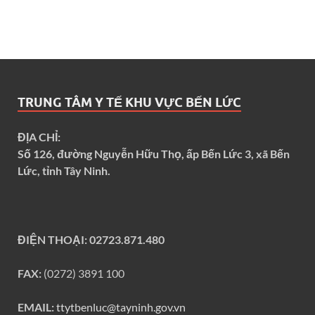
TRUNG TÂM Y TẾ KHU VỰC BẾN LỨC
ĐỊA CHỈ:
Số 126, đường Nguyễn Hữu Thọ, ấp Bến Lức 3, xã Bến
Lức, tỉnh Tây Ninh.
ĐIỆN THOẠI:
02723.871.480
FAX:
(0272) 3891 100
EMAIL:
ttytbenluc@tayninh.gov.vn