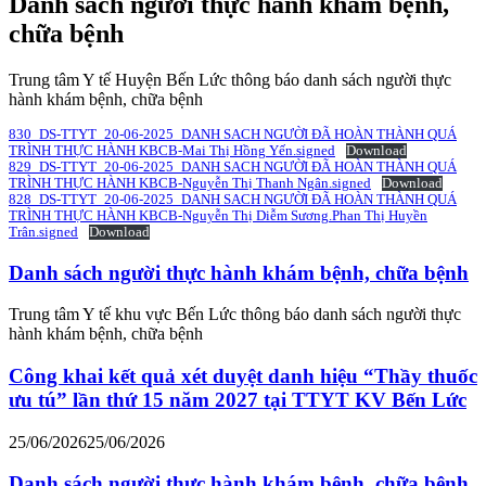
Danh sách người thực hành khám bệnh,
chữa bệnh
Trung tâm Y tế Huyện Bến Lức thông báo danh sách người thực
hành khám bệnh, chữa bệnh
830_DS-TTYT_20-06-2025_DANH SACH NGƯỜI ĐÃ HOÀN THÀNH QUÁ
TRÌNH THỰC HÀNH KBCB-Mai Thị Hồng Yến.signed
Download
829_DS-TTYT_20-06-2025_DANH SACH NGƯỜI ĐÃ HOÀN THÀNH QUÁ
TRÌNH THỰC HÀNH KBCB-Nguyễn Thị Thanh Ngân.signed
Download
828_DS-TTYT_20-06-2025_DANH SACH NGƯỜI ĐÃ HOÀN THÀNH QUÁ
TRÌNH THỰC HÀNH KBCB-Nguyễn Thị Diễm Sương.Phan Thị Huyền
Trân.signed
Download
Danh sách người thực hành khám bệnh, chữa bệnh
Trung tâm Y tế khu vực Bến Lức thông báo danh sách người thực
hành khám bệnh, chữa bệnh
Công khai kết quả xét duyệt danh hiệu “Thầy thuốc
ưu tú” lần thứ 15 năm 2027 tại TTYT KV Bến Lức
25/06/2026
25/06/2026
Danh sách người thực hành khám bệnh, chữa bệnh