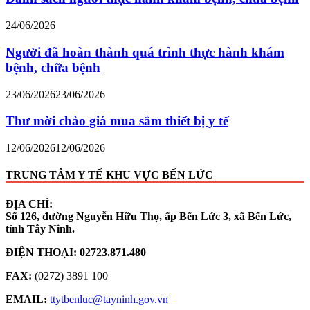
24/06/2026
Người đã hoàn thành quá trình thực hành khám
bệnh, chữa bệnh
23/06/2026
23/06/2026
Thư mời chào giá mua sắm thiết bị y tế
12/06/2026
12/06/2026
TRUNG TÂM Y TẾ KHU VỰC BẾN LỨC
ĐỊA CHỈ:
Số 126, đường Nguyễn Hữu Thọ, ấp Bến Lức 3, xã Bến Lức,
tỉnh Tây Ninh.
ĐIỆN THOẠI:
02723.871.480
FAX:
(0272) 3891 100
EMAIL:
ttytbenluc@tayninh.gov.vn